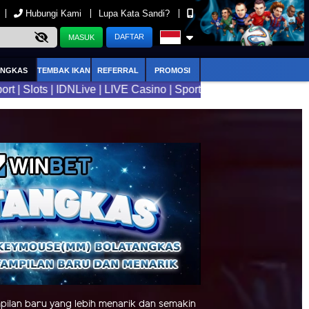
Hubungi Kami
Lupa Kata Sandi?
DAFTAR
ANGKAS
TEMBAK IKAN
REFERRAL
PROMOSI
ino | Sportsbook | Bola Tangkas | Tembak Ikan ].
pilan baru yang lebih menarik dan semakin