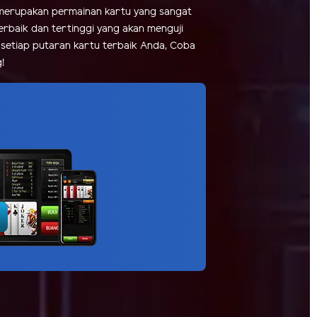
s merupakan permainan kartu yang sangat
erbaik dan tertinggi yang akan menguji
etiap putaran kartu terbaik Anda, Coba
!